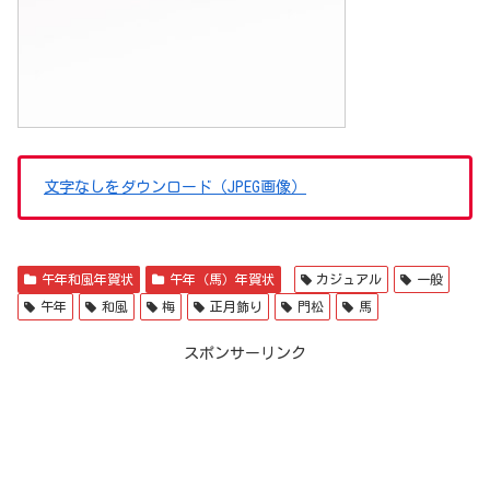
文字なしをダウンロード（JPEG画像）
午年和風年賀状
午年（馬）年賀状
カジュアル
一般
午年
和風
梅
正月飾り
門松
馬
スポンサーリンク