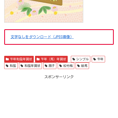
文字なしをダウンロード（JPEG画像）
午年和風年賀状
午年（馬）年賀状
シンプル
午年
和風
和風年賀状
扇子
松竹梅
絵馬
スポンサーリンク