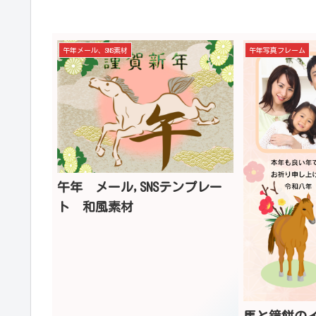
午年メール、SNS素材
午年写真フレーム
午年 メール,SNSテンプレー
ト 和風素材
馬と鏡餅の