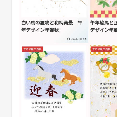
白い馬の置物と和柄背景 午
午年絵馬と
年デザイン年賀状
デザイン年
2025.10.16
午年和風年賀状
午年和風年賀状