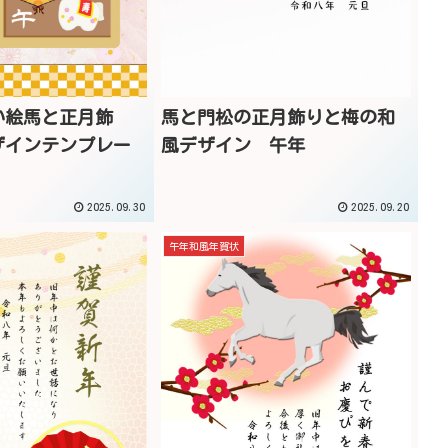
い絵馬と正月飾
馬と門松の正月飾りと梅の和
ザインテンプレー
風デザイン 午年
2025.09.30
2025.09.20
午年和風年賀状