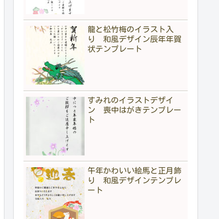
龍と松竹梅のイラスト入
り 和風デザイン辰年年賀
状テンプレート
すみれのイラストデザイ
ン 喪中はがきテンプレー
ト
午年かわいい絵馬と正月飾
り 和風デザインテンプレ
ート