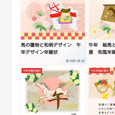
馬の置物と和柄デザイン 午
午年 絵馬
年デザイン年賀状
景 和風年
2025.09.20
午年和風年賀状
午年和風年賀状