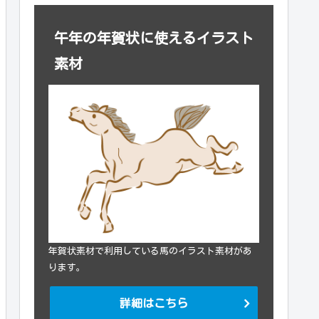
午年の年賀状に使えるイラスト
素材
年賀状素材で利用している馬のイラスト素材があ
ります。
詳細はこちら