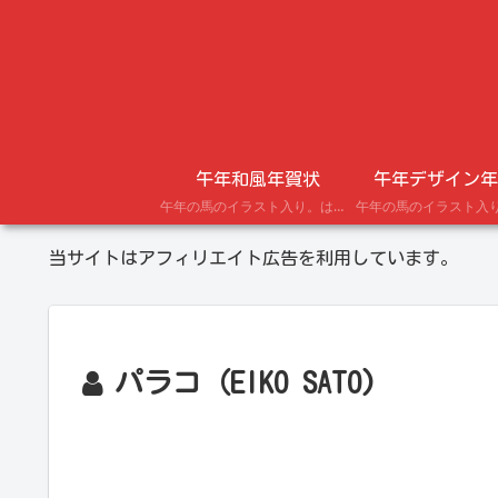
午年和風年賀状
午年デザイン年
午年の馬のイラスト入り。はがきにプリントできる年賀状テンプレート。
当サイトはアフィリエイト広告を利用しています。
パラコ（EIKO SATO)