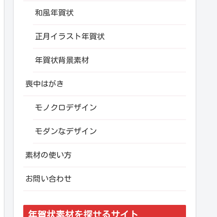
和風年賀状
正月イラスト年賀状
年賀状背景素材
喪中はがき
モノクロデザイン
モダンなデザイン
素材の使い方
お問い合わせ
年賀状素材を探せるサイト