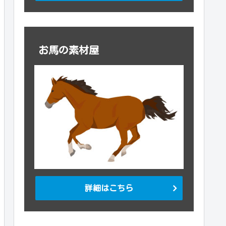
お馬の素材屋
詳細はこちら