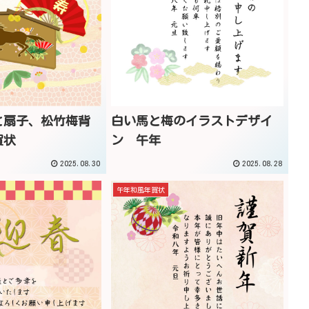
と扇子、松竹梅背
白い馬と梅のイラストデザイ
賀状
ン 午年
2025.08.30
2025.08.28
午年和風年賀状