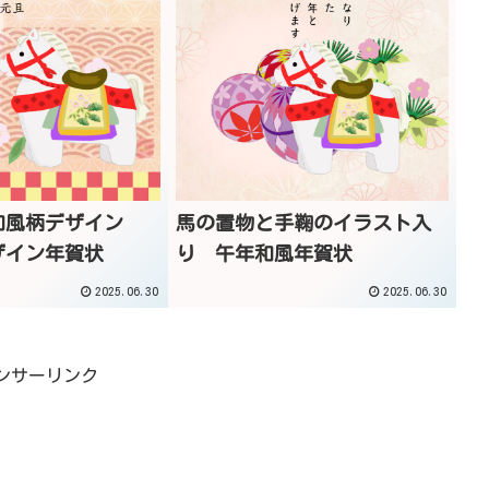
和風柄デザイン
馬の置物と手鞠のイラスト入
ザイン年賀状
り 午年和風年賀状
2025.06.30
2025.06.30
ンサーリンク