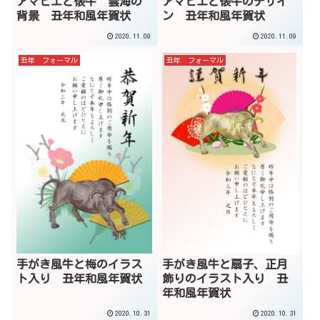
アマビエと俵牛 雲海の
アマビエと俵牛のデザイ
背景 丑年和風年賀状
ン 丑年和風年賀状
2020.11.09
2020.11.09
丑年 フォーマル
丑年 フォーマル
手がき風牛と梅のイラス
手がき風牛と扇子、正月
ト入り 丑年和風年賀状
飾りのイラスト入り 丑
年和風年賀状
2020.10.31
2020.10.31