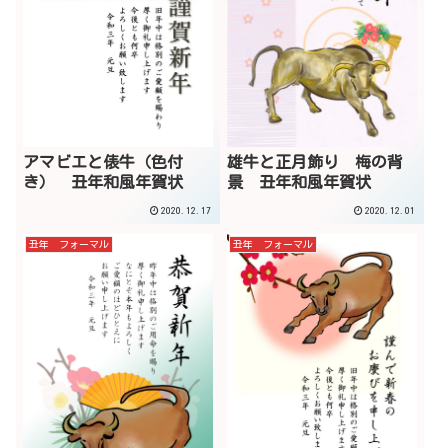
アマビエと俵牛（色付
雄牛と正月飾り 梅の背
き） 丑年和風年賀状
景 丑年和風年賀状
2020.12.17
2020.12.01
丑年 フォーマル
丑年 フォーマル