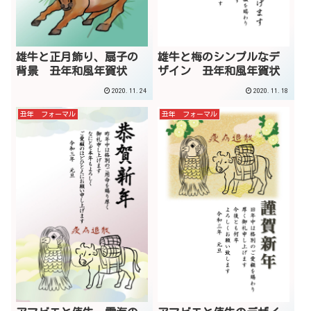
雄牛と正月飾り、扇子の
雄牛と梅のシンプルなデ
背景 丑年和風年賀状
ザイン 丑年和風年賀状
2020.11.24
2020.11.18
丑年 フォーマル
丑年 フォーマル