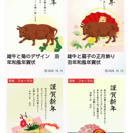
雄牛と菊のデザイン 丑
雄牛と扇子の正月飾り
年和風年賀状
丑年和風年賀状
2020.10.14
2020.10.13
丑年 フォーマル
丑年 フォーマル