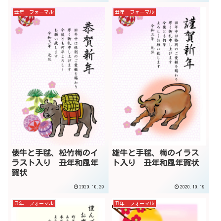
丑年 フォーマル
丑年 フォーマル
俵牛と手毬、松竹梅のイ
雄牛と手毬、梅のイラス
ラスト入り 丑年和風年
ト入り 丑年和風年賀状
賀状
2020.10.29
2020.10.19
丑年 フォーマル
丑年 フォーマル