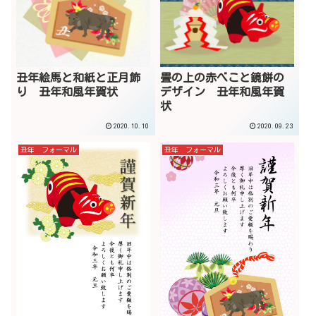
丑年絵馬と和紙と正月飾
畳の上の赤べこと鏡餅の
り 丑年和風年賀状
デザイン 丑年和風年賀
状
2020.10.10
2020.09.23
丑年 フォーマル
丑年 フォーマル