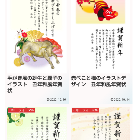
手がき風の雄牛と扇子の
赤べこと梅のイラストデ
イラスト 丑年和風年賀
ザイン 丑年和風年賀状
状
2020.10.16
2020.10.14
丑年 フォーマル
丑年 フォーマル