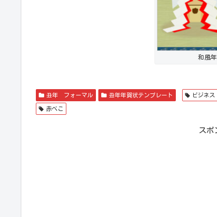
和風年
丑年 フォーマル
丑年年賀状テンプレート
ビジネス
赤べこ
スポ