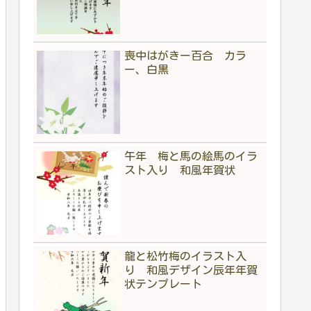
喪中はがきー百合 カラ
ー、白黒
午年 梅と馬の絵馬のイラ
スト入り 和風年賀状
龍と松竹梅のイラスト入
り 和風デザイン辰年年賀
状テンプレート