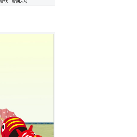
賀状 賀詞入り