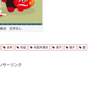
賀状 文字なし
丑年
和風
和風年賀状
張子
扇子
畳
ンサーリンク