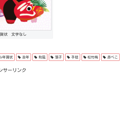
賀状 文字なし
ル年賀状
丑年
和風
張子
手毬
松竹梅
赤べこ
ンサーリンク