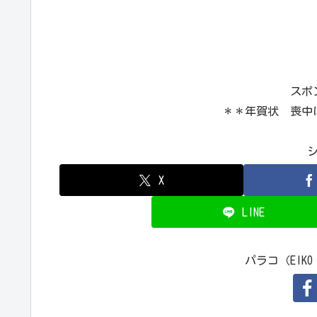
スポ
＊＊年賀状 喪中
X
LINE
パラコ（EIKO