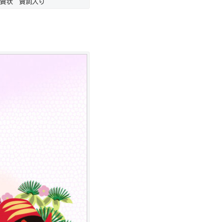
賀状 賀詞入り