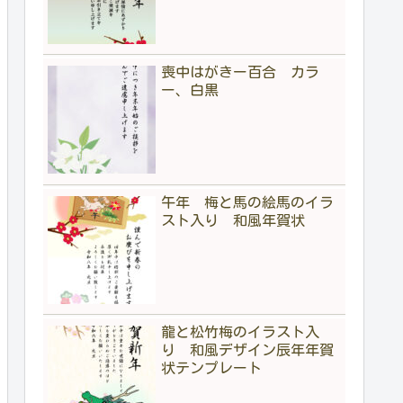
喪中はがきー百合 カラ
ー、白黒
午年 梅と馬の絵馬のイラ
スト入り 和風年賀状
龍と松竹梅のイラスト入
り 和風デザイン辰年年賀
状テンプレート