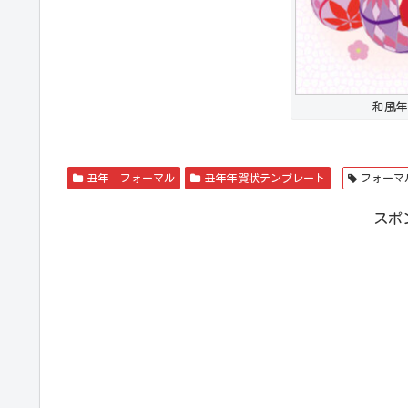
和風年
丑年 フォーマル
丑年年賀状テンプレート
フォーマ
スポ