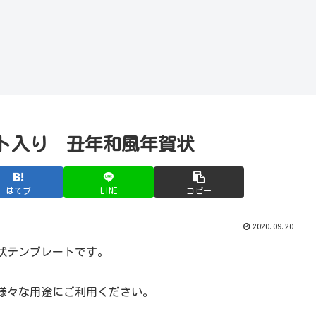
ト入り 丑年和風年賀状
はてブ
LINE
コピー
2020.09.20
状テンプレートです。
様々な用途にご利用ください。