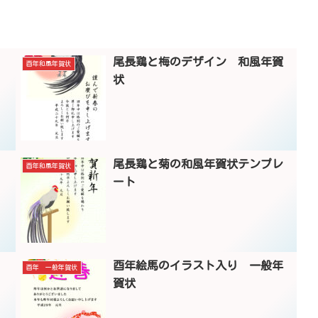
尾長鶏と梅のデザイン 和風年賀
酉年和風年賀状
状
尾長鶏と菊の和風年賀状テンプレ
酉年和風年賀状
ート
酉年絵馬のイラスト入り 一般年
酉年 一般年賀状
賀状