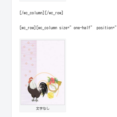
[/wc_column][/wc_row]
[wc_row][wc_column size=”one-half” position
文字なし