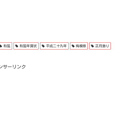
和風
和風年賀状
平成二十九年
梅模様
正月飾り
ンサーリンク