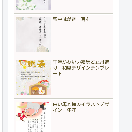
喪中はがきー菊4
午年かわいい絵馬と正月飾
り 和風デザインテンプレ
ート
白い馬と梅のイラストデザ
イン 午年