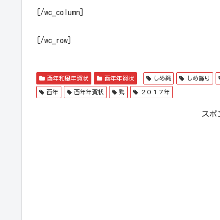
[/wc_column]
[/wc_row]
酉年和風年賀状
酉年年賀状
しめ縄
しめ飾り
酉年
酉年年賀状
鶏
２０１７年
スポ