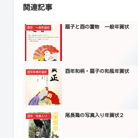
関連記事
扇子と酉の置物 一般年賀状
酉年 一般年賀状
酉年和柄・扇子の和風年賀状
酉年和風年賀状
尾長鶏の写真入り年賀状２
酉年 写真入り年賀状