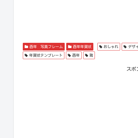
酉年 写真フレーム
酉年年賀状
おしゃれ
デザ
年賀状テンプレート
酉年
鶏
スポ