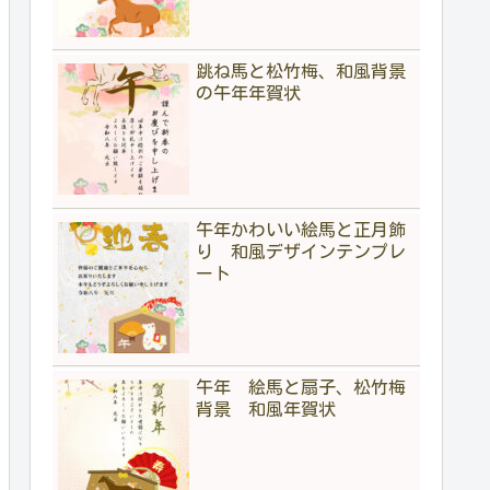
跳ね馬と松竹梅、和風背景
の午年年賀状
午年かわいい絵馬と正月飾
り 和風デザインテンプレ
ート
午年 絵馬と扇子、松竹梅
背景 和風年賀状