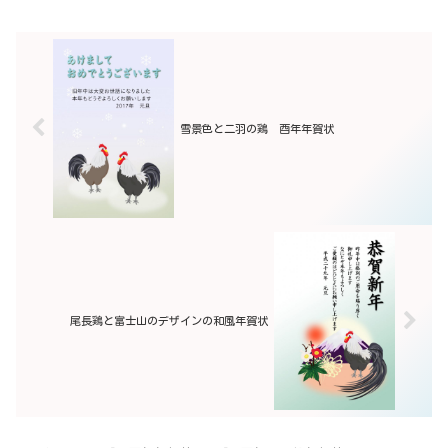
雪景色と二羽の鶏 酉年年賀状
尾長鶏と富士山のデザインの和風年賀状