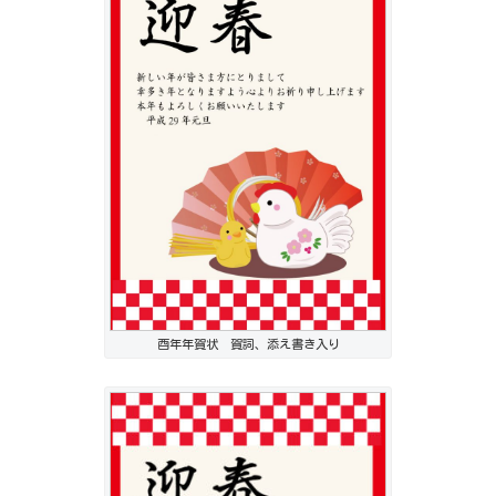
酉年年賀状 賀詞、添え書き入り