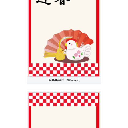
酉年年賀状 賀詞入り