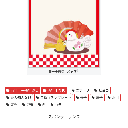
酉年年賀状 文字なし
酉年 一般年賀状
酉年年賀状
ニワトリ
ヒヨコ
友人知人向け
年賀状テンプレート
張子
扇子
水引
置物
迎春
酉
酉年
スポンサーリンク