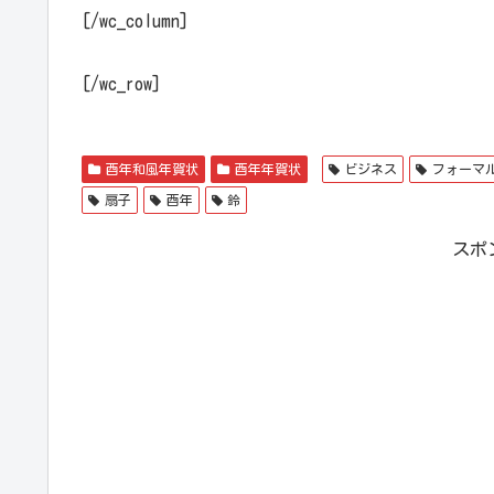
[/wc_column]
[/wc_row]
酉年和風年賀状
酉年年賀状
ビジネス
フォーマ
扇子
酉年
鈴
スポ