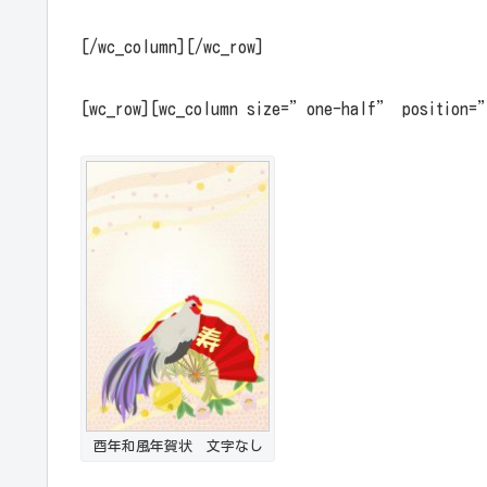
[/wc_column][/wc_row]
[wc_row][wc_column size=”one-half” position
酉年和風年賀状 文字なし