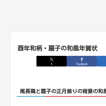
酉年和柄・扇子の和風年賀状
X
Facebook
尾長鶏と扇子の正月飾りの背景の和