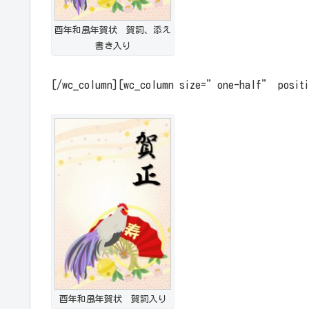
酉年和風年賀状 賀詞、添え
書き入り
[/wc_column][wc_column size=”one-half” posi
酉年和風年賀状 賀詞入り