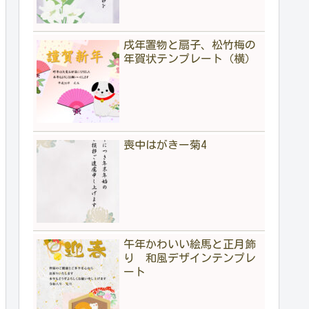
戌年置物と扇子、松竹梅の
年賀状テンプレート（横）
喪中はがきー菊4
午年かわいい絵馬と正月飾
り 和風デザインテンプレ
ート