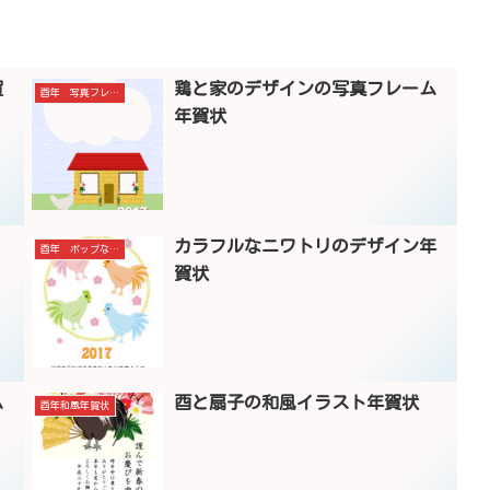
賀
鶏と家のデザインの写真フレーム
酉年 写真フレーム
年賀状
カラフルなニワトリのデザイン年
酉年 ポップなデザイン
賀状
ム
酉と扇子の和風イラスト年賀状
酉年和風年賀状