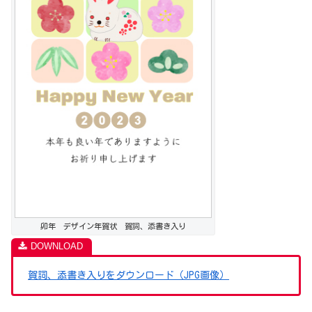
卯年 デザイン年賀状 賀詞、添書き入り
賀詞、添書き入りをダウンロード（JPG画像）