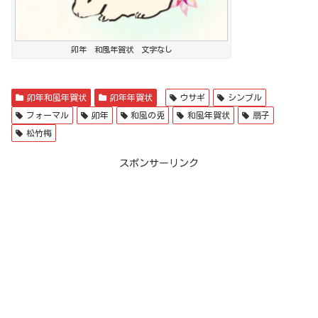
卯年 和風年賀状 文字なし
卯年和風年賀状
卯年年賀状
ウサギ
シンプル
フォーマル
卯年
和風の兎
和風年賀状
扇子
松竹梅
スポンサーリンク