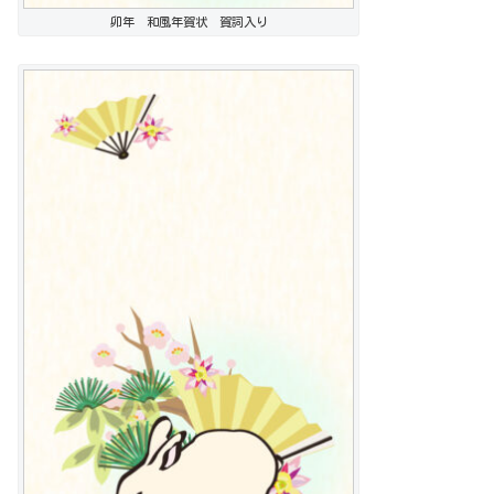
卯年 和風年賀状 賀詞入り