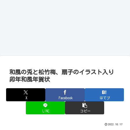
和風の兎と松竹梅、扇子のイラスト入り
卯年和風年賀状
X
Facebook
はてブ
LINE
コピー
2022.10.17