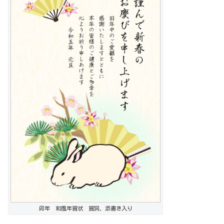
卯年 和風年賀状 賀詞、添書き入り