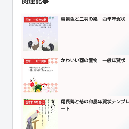
関連記事
雪景色と二羽の鶏 酉年年賀状
酉年 一般年賀状
かわいい酉の置物 一般年賀状
酉年 一般年賀状
尾長鶏と菊の和風年賀状テンプ
酉年和風年賀状
ート