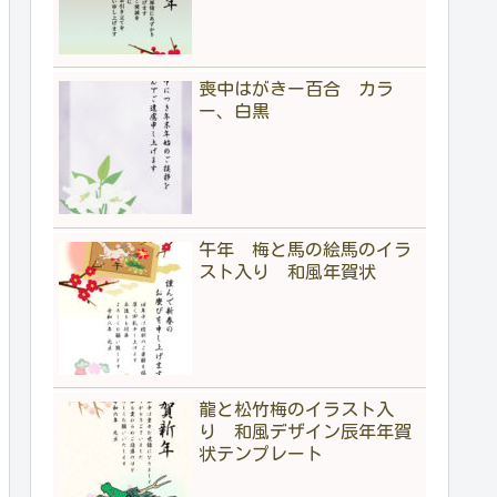
喪中はがきー百合 カラ
ー、白黒
午年 梅と馬の絵馬のイラ
スト入り 和風年賀状
龍と松竹梅のイラスト入
り 和風デザイン辰年年賀
状テンプレート