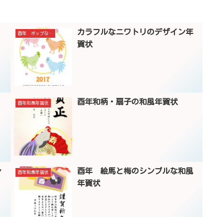
カラフルなニワトリのデザイン年
酉年 ポップなデザイン
賀状
酉年和柄・扇子の和風年賀状
酉年和風年賀状
レ
酉年 絵馬と梅のシンプルな和風
酉年和風年賀状
年賀状