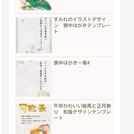
すみれのイラストデザイ
ン 喪中はがきテンプレー
ト
喪中はがきー菊4
午年かわいい絵馬と正月飾
り 和風デザインテンプレ
ート