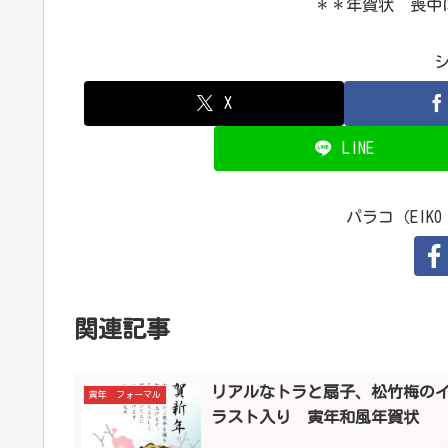
＊＊年賀状 喪中
X
LINE
パラコ（EIKO
関連記事
リアルなトラと扇子、松竹梅の
寅年 フォーマル
ラスト入り 寅年和風年賀状