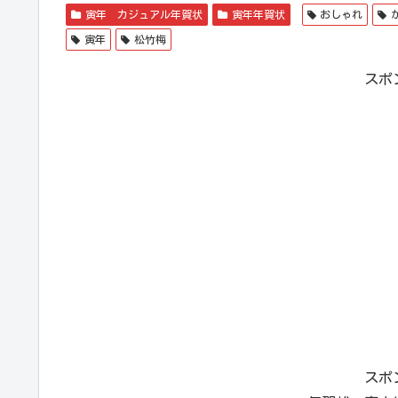
寅年 カジュアル年賀状
寅年年賀状
おしゃれ
寅年
松竹梅
スポ
スポ