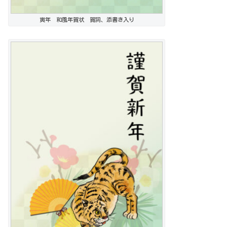
寅年 和風年賀状 賀詞、添書き入り