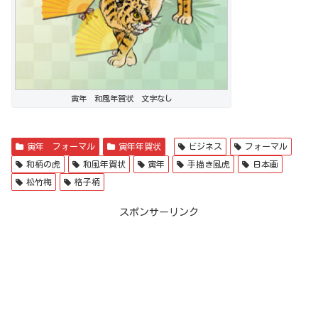
寅年 和風年賀状 文字なし
寅年 フォーマル
寅年年賀状
ビジネス
フォーマル
和柄の虎
和風年賀状
寅年
手描き風虎
日本画
松竹梅
格子柄
スポンサーリンク