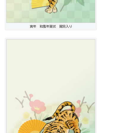
寅年 和風年賀状 賀詞入り