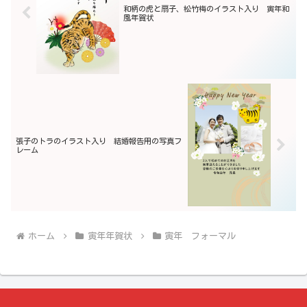
和柄の虎と扇子、松竹梅のイラスト入り 寅年和
風年賀状
張子のトラのイラスト入り 結婚報告用の写真フ
レーム
ホーム
寅年年賀状
寅年 フォーマル