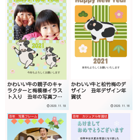
かわいい牛と松竹梅のデ
かわいい牛の親子のキャ
ザイン 丑年デザイン年
ラクターと梅模様イラス
賀状
ト入り 丑年の写真フレ
ーム
2020.11.18
2020.11.16
丑年 写真フレーム
丑年 カジュアル年賀状