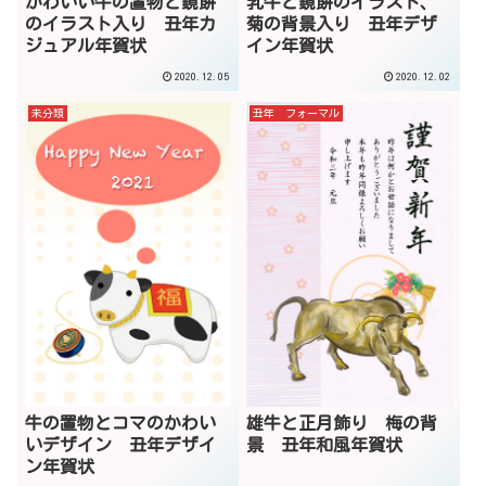
かわいい牛の置物と鏡餅
乳牛と鏡餅のイラスト、
のイラスト入り 丑年カ
菊の背景入り 丑年デザ
ジュアル年賀状
イン年賀状
2020.12.05
2020.12.02
未分類
丑年 フォーマル
牛の置物とコマのかわい
雄牛と正月飾り 梅の背
いデザイン 丑年デザイ
景 丑年和風年賀状
ン年賀状