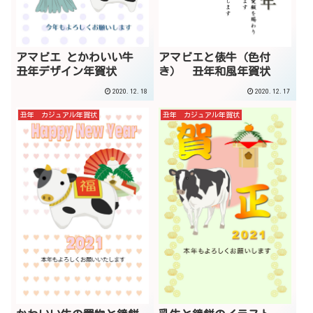
アマビエ とかわいい牛
アマビエと俵牛（色付
丑年デザイン年賀状
き） 丑年和風年賀状
2020.12.18
2020.12.17
丑年 カジュアル年賀状
丑年 カジュアル年賀状