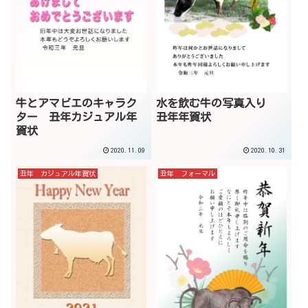
牛とアマビエのキャラク
水を飲む牛の写真入り
ター 丑年カジュアル年
丑年年賀状
賀状
2020.11.09
2020.10.31
丑年 カジュアル年賀状
丑年 フォーマル