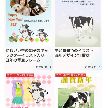
かわいい牛の親子のキャ
牛と雪景色のイラスト
ラクターイラスト入り
丑年デザイン年賀状
丑年の写真フレーム
2020.11.16
2020.11.15
丑年 カジュアル年賀状
丑年 牛の写真入り年賀状