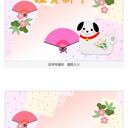
戌年年賀状 賀詞入り