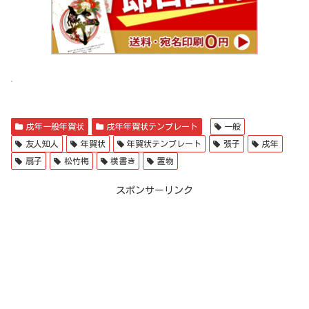
戌年一般年賀状
戌年年賀状テンプレート
一般
友人知人
年賀状
年賀状テンプレート
張子
戌年
扇子
松竹梅
横書き
置物
スポンサーリンク