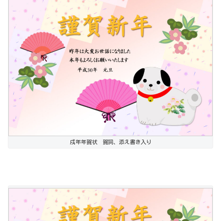
戌年年賀状 賀詞、添え書き入り