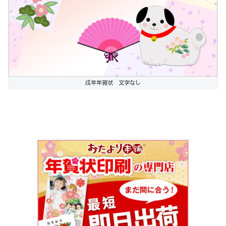
戌年年賀状 文字なし