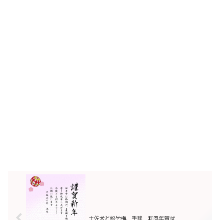
土佐犬と松竹梅、手毬 和風年賀状