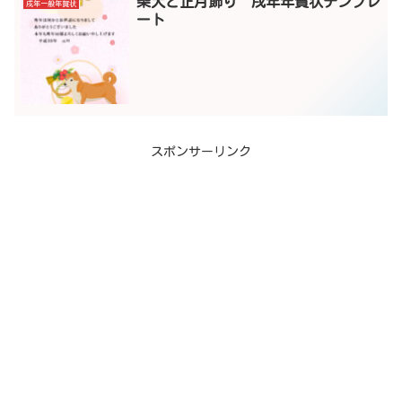
柴犬と正月飾り 戌年年賀状テンプレ
戌年一般年賀状
ート
スポンサーリンク