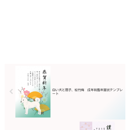
白い犬と扇子、松竹梅 戌年和風年賀状テンプレ
ート