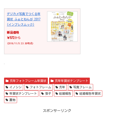
デジカメ写真でつくる年
賀状 ふぉとねんが 2017
(インプレスムック)
新品価格
￥572
から
(2018/11/5 23:30時点)
亥年フォトフレーム年賀状
亥年年賀状テンプレート
イノシシ
フォトフレーム
亥年
写真フレーム
年賀状テンプレート
張子
結婚報告
結婚報告年賀状
置物
スポンサーリンク