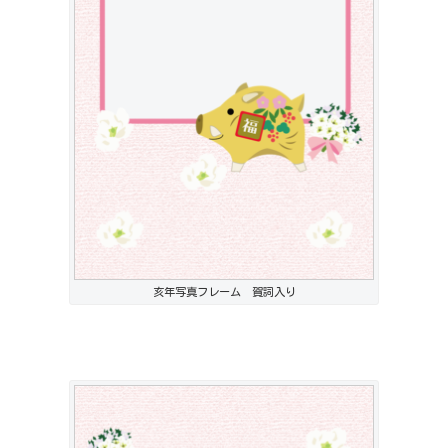
亥年写真フレーム 賀詞入り