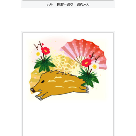
亥年 和風年賀状 賀詞入り