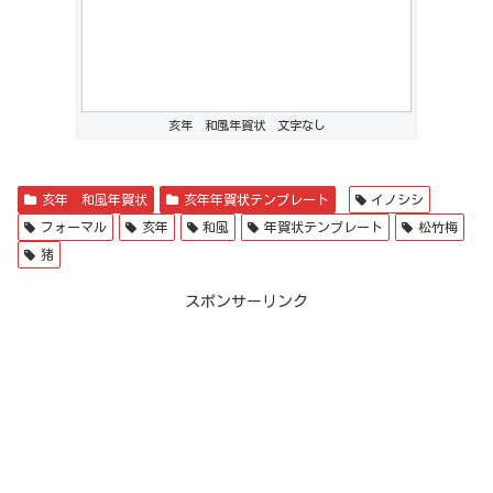
亥年 和風年賀状 文字なし
亥年 和風年賀状
亥年年賀状テンプレート
イノシシ
フォーマル
亥年
和風
年賀状テンプレート
松竹梅
猪
スポンサーリンク