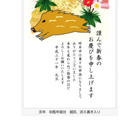
亥年 和風年賀状 賀詞、添え書き入り