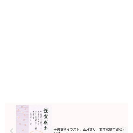
手書き猪イラスト、正月飾り 亥年和風年賀状テ